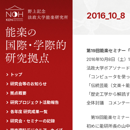
2016_10_8
第19回能楽セミナー
2016年10月8日（土）1
法政大学ボアソナード
トップ
「コンピュータを使っ
研究会等のお知らせ
「伝統芸能（文楽＋能
拠点概要
「歴史工学から解読す
研究プロジェクト活動報告
全体討議 コメンテー
各年度 研究成果一覧
第19回能楽セミナー
研究会・セミナーの記録
初めに能研所長の山中