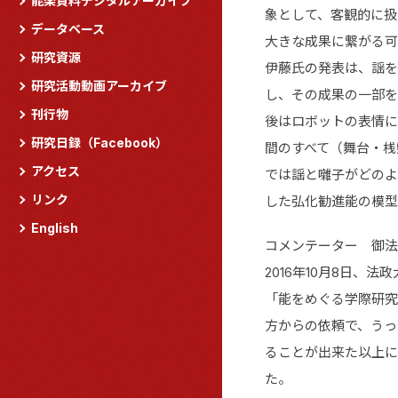
能楽資料デジタルアーカイブ
象として、客観的に扱
データベース
大きな成果に繋がる可
研究資源
伊藤氏の発表は、謡を
研究活動動画アーカイブ
し、その成果の一部を
刊行物
後はロボットの表情に
研究日録（Facebook）
間のすべて（舞台・桟
アクセス
では謡と囃子がどのよ
リンク
した弘化勧進能の模型
English
コメンテーター 御法
2016年10月8日
「能をめぐる学際研究
方からの依頼で、うっ
ることが出来た以上に
た。