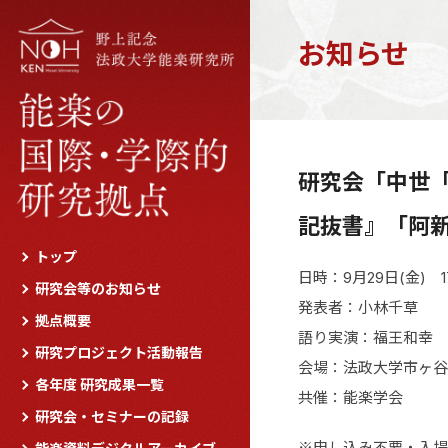
お知らせ
研究会「中世
記抜書』「阿
トップ
日時：9月29日(金) 1
研究会等のお知らせ
発表者：小林千草
拠点概要
語り実演：福王和幸
研究プロジェクト活動報告
会場：法政大学市ヶ谷
各年度 研究成果一覧
共催：能楽学会
研究会・セミナーの記録
※申し込み不要・入場