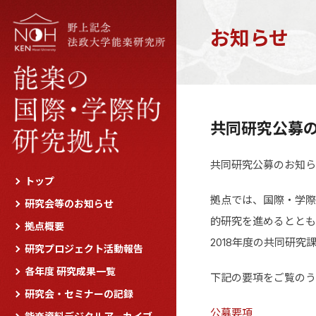
お知らせ
共同研究公募
共同研究公募のお知ら
トップ
拠点では、国際・学際
研究会等のお知らせ
的研究を進めるととも
拠点概要
2018年度の共同研
研究プロジェクト活動報告
各年度 研究成果一覧
下記の要項をご覧のう
研究会・セミナーの記録
公募要項