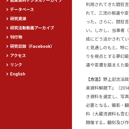
能楽資料デジタルアーカイブ
利用されてきた間狂言
データベース
れて、三流の相違や変
研究資源
った。さらに、間狂言
研究活動動画アーカイブ
い。しかし、当事者（
刊行物
成にどう活かされてい
研究日録（Facebook）
と見通しのもと、特に
アクセス
りを視点とする夢幻能
リンク
違や変遷を踏まえた能
English
【方法】
野上記念法政
楽資料解題下』（20
き資料を選定し、写真
必要となる。撮影・翻
料（大蔵流資料も含む
開催する。翻刻及び作