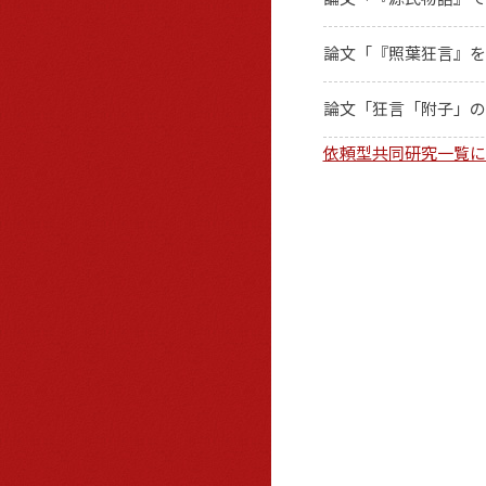
論文「『照葉狂言』を
論文「狂言「附子」の
依頼型共同研究一覧に