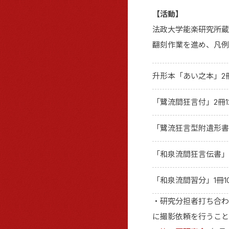
【活動】
法政大学能楽研究所蔵
翻刻作業を進め、凡例
升形本「あい之本」2
「鷺流間狂言付」2冊1
「鷺流狂言型附遺形書」
「和泉流間狂言伝書」2
「和泉流間習分」1冊10
・研究分担者打ち合わ
に撮影依頼を行うこと