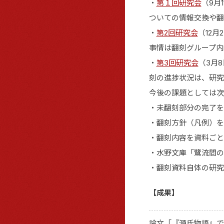
・
第１回研究会
（9月
ついての情報交換や翻
・
第2回研究会
（12
事情は翻刻グループ内
・
第3回研究会
（3月
刻の進捗状況は、研究
今後の課題としては次
・未翻刻部分の完了を
・翻刻方針（凡例）を
・翻刻内容を資料ごと
・水野文庫「鷺流間の
・翻刻資料自体の研究
【成果】
論文「『源氏物語』で