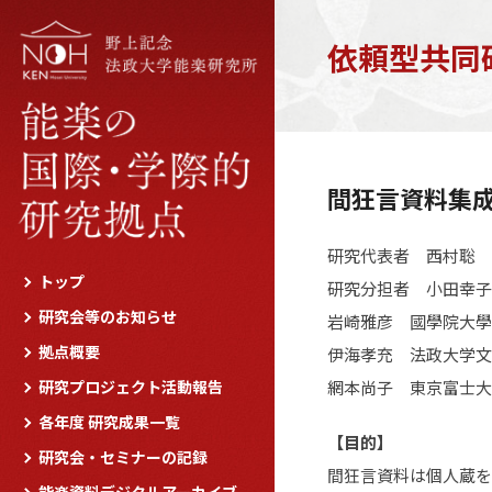
依頼型共同
間狂言資料集
研究代表者 西村聡 
トップ
研究分担者 小田幸子
研究会等のお知らせ
岩崎雅彦 國學院大學
拠点概要
伊海孝充 法政大学文
研究プロジェクト活動報告
網本尚子 東京富士大
各年度 研究成果一覧
【目的】
研究会・セミナーの記録
間狂言資料は個人蔵を