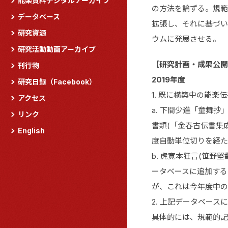
能楽資料デジタルアーカイブ
の方法を論ずる。規範的記
データベース
拡張し、それに基づい
研究資源
ウムに発展させる。
研究活動動画アーカイブ
【研究計画・成果公開
刊行物
2019年度
研究日録（Facebook）
1. 既に構築中の能楽伝書デー
アクセス
a. 下間少進「童舞
リンク
書類(「金春古伝書集
English
度自動単位切りを経た
b. 虎寛本狂言(笹
ータベースに追加する
が、これは今年度中の
2. 上記データベー
具体的には、規範的記