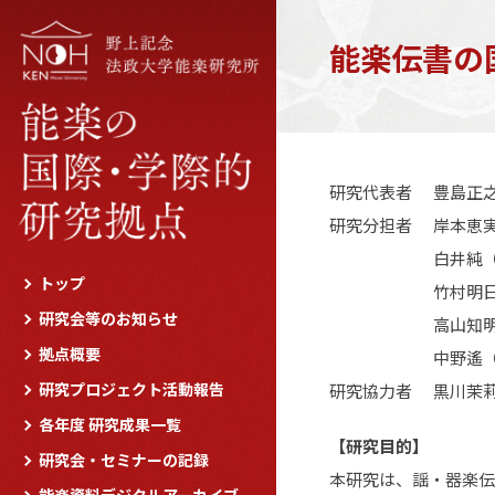
能楽伝書の
研究代表者 豊島正
研究分担者 岸本恵
白井純（広島大
トップ
竹村明日香（お
研究会等のお知らせ
高山知明（金沢
拠点概要
中野遙（上智大
研究プロジェクト活動報告
研究協力者 黒川茉
各年度 研究成果一覧
【研究目的】
研究会・セミナーの記録
本研究は、謡・器楽伝