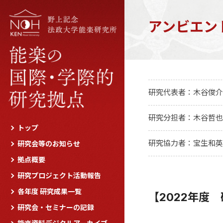
アンビエン
研究代表者：木谷俊介
研究分担者：木谷哲也
トップ
研究協力者：宝生和英
研究会等のお知らせ
拠点概要
研究プロジェクト活動報告
各年度 研究成果一覧
【2022年度
研究会・セミナーの記録