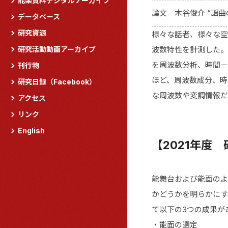
能楽資料デジタルアーカイブ
論文 木谷俊介 “謡曲
データベース
研究資源
様々な話者、様々な空
研究活動動画アーカイブ
波数特性を計測した。
を周波数分析、時間－
刊行物
ほど、周波数成分、時
研究日録（Facebook）
な周波数や変調情報だ
アクセス
リンク
English
【2021年度
能舞台および能面のよ
かどうかを明らかにす
て以下の3つの成果が
・能面の選定