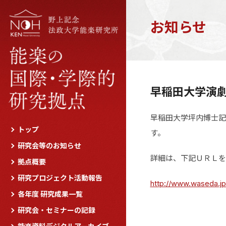
お知らせ
早稲田大学演
早稲田大学坪内博士記
トップ
す。
研究会等のお知らせ
詳細は、下記ＵＲＬを
拠点概要
研究プロジェクト活動報告
http://www.waseda.jp
各年度 研究成果一覧
研究会・セミナーの記録