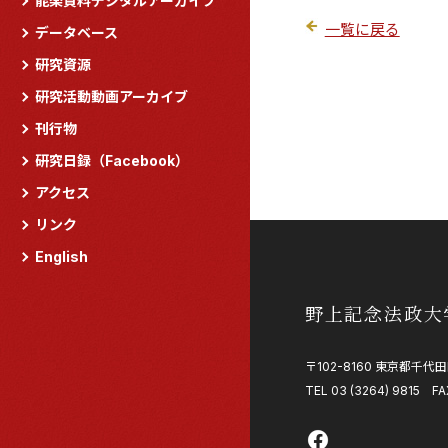
能楽資料デジタルアーカイブ
一覧に戻る
データベース
研究資源
研究活動動画アーカイブ
刊行物
研究日録（Facebook）
アクセス
リンク
English
野上記念法政大
〒102-8160 東京都千代田
TEL 03 (3264) 9815 FA