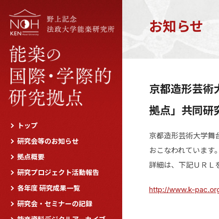
お知らせ
京都造形芸術
拠点」共同研
トップ
京都造形芸術大学舞
研究会等のお知らせ
おこなわれています
拠点概要
詳細は、下記ＵＲＬ
研究プロジェクト活動報告
各年度 研究成果一覧
http://www.k-pac.org
研究会・セミナーの記録