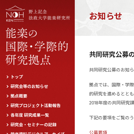
お知らせ
共同研究公募
共同研究公募のお知ら
トップ
拠点では、国際・学際
研究会等のお知らせ
的研究を進めるととも
拠点概要
2018年度の共同研
研究プロジェクト活動報告
各年度 研究成果一覧
下記の要項をご覧のう
研究会・セミナーの記録
公募要項