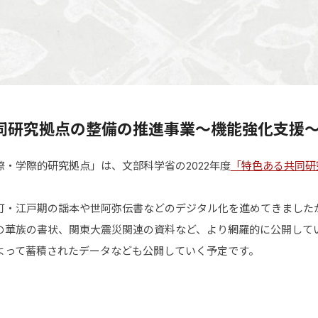
同研究拠点の整備の推進事業～機能強化支援
・学際的研究拠点」は、文部科学省の2022年度
「特色ある共同研
町・江戸期の謡本や世阿弥伝書などのデジタル化を進めてきました
の華族の書状、関東大震災関連の資料など、より網羅的に公開して
よって蓄積されたデータなども公開していく予定です。