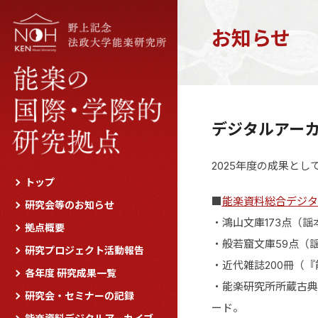
お知らせ
デジタルアー
2025年度の成果と
トップ
■
能楽資料総合デジタ
研究会等のお知らせ
・鴻山文庫173点（謡
拠点概要
・般若窟文庫59点（謡
研究プロジェクト活動報告
・近代雑誌200冊（『
各年度 研究成果一覧
・能楽研究所所蔵古典籍
研究会・セミナーの記録
ード。