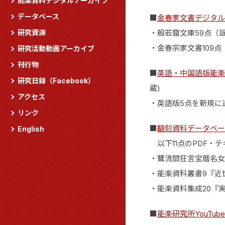
能楽資料デジタルアーカイブ
データベース
■
金春家文書デジタル
研究資源
・般若窟文庫59点（謡
・金春宗家文書109点
研究活動動画アーカイブ
刊行物
■
英語・中国語版能楽
研究日録（Facebook）
蔵)
アクセス
・英語版5点を新規に
リンク
■
翻刻資料データベー
English
以下11点のPDF・
・鷺流間狂言宝暦名女
・能楽資料叢書9『近
・能楽資料集成20『実
■
能楽研究所YouTub