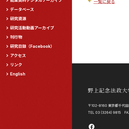
能楽資料デジタルアーカイブ
一覧に戻る
データベース
研究資源
研究活動動画アーカイブ
刊行物
研究日録（Facebook）
アクセス
リンク
English
野上記念法政大
〒102-8160 東京都千代田
TEL 03 (3264) 9815 FA