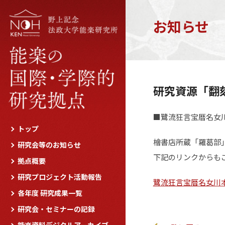
お知らせ
研究資源「翻
■鷺流狂言宝暦名女
トップ
檜書店所蔵「羅葛部
研究会等のお知らせ
下記のリンクからも
拠点概要
研究プロジェクト活動報告
鷺流狂言宝暦名女川
各年度 研究成果一覧
研究会・セミナーの記録