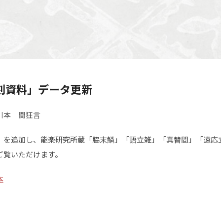
刻資料」データ更新
川本 間狂言
」を追加し、能楽研究所蔵「脇末鱗」「語立雑」「真替間」「遠応
ご覧いただけます。
本