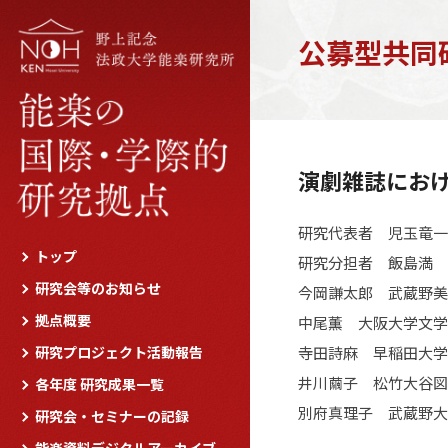
公募型共同
演劇雑誌にお
研究代表者 児玉竜一
トップ
研究分担者 飯島満 
研究会等のお知らせ
今岡謙太郎 武蔵野美
拠点概要
中尾薫 大阪大学文学
研究プロジェクト活動報告
寺田詩麻 早稲田大学
井川繭子 松竹大谷図
各年度 研究成果一覧
別府真理子 武蔵野大
研究会・セミナーの記録