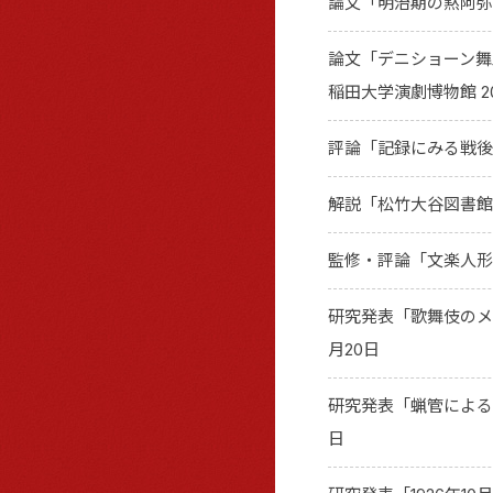
論文「明治期の黙阿弥
論文「デニショーン舞踊
稲田大学演劇博物館 20
評論「記録にみる戦後
解説「松竹大谷図書館
監修・評論「文楽人形
研究発表「歌舞伎のメ
月20日
研究発表「蝋管による
日