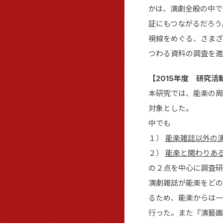
かは、演劇全般の中で
証にもつながるだろう
視線をめぐる、さまざ
つわる資料の調査を進
【2015年度 研究活
本研究では、能楽の周
対象とした。
中でも
１）
能楽雑誌以外の
２）
能楽と関わりあ
の２点を中心に調査研
演劇雑誌が能楽をどの
るため、能楽からは一
行った。また『演藝画