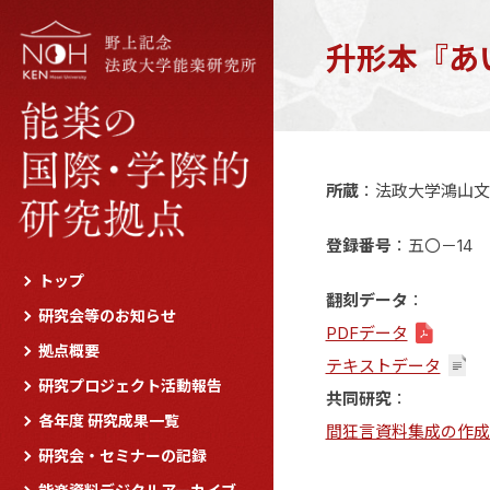
升形本『あ
所蔵
：法政大学鴻山文
登録番号
：五〇－14
トップ
翻刻データ
：
研究会等のお知らせ
PDFデータ
拠点概要
テキストデータ
研究プロジェクト活動報告
共同研究
：
各年度 研究成果一覧
間狂言資料集成の作成
研究会・セミナーの記録