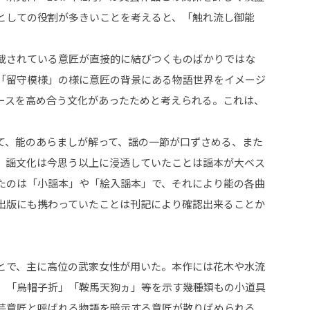
としての役割が多きいことを考えると、「触れ流し御能
掲載されている意匠が直接的に結びつくものばかりではな
「留守模様」の様に意匠の背景にある物語世界をイメージ
ースを高め合う文化があったためと考えられる。これは、
て、能のあらましが解って、謡の一節が口ずさめる、また
、謡文化は今思う以上に浸透していたことは謡本が大ベス
たのは「小謡本」や「絵入謡本」で、それにより能の各曲
出版にも携わっていたことは刊記により確認出来ることか
とで、主に高位の武家女性が用いた。本作には花木や水流
」「烏帽子折」「鞍馬天狗ヵ」等を示す幾種類もの小道具
芸意匠と呼ばれる物語を暗示する意匠が散りばめられる