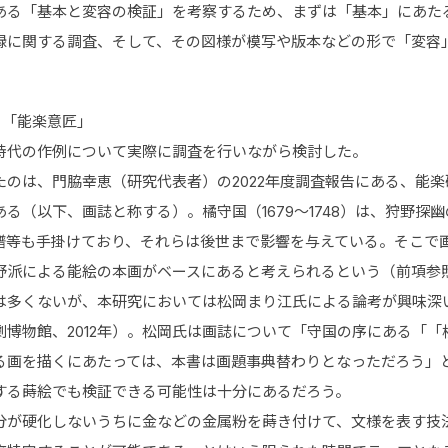
る「基本と変容の検証」を考察するため、まずは「基本」にあた
録に関する調査、そして、その図様が模写や版本などの形で「変容
る「能楽意匠」
時代の作例について実際に調査を行いながら検討した。
のは、門脇幸恵（研究代表者）の2022年度調査報告にある、能楽
る（以下、画誌と称する）。橘守国（1679～1748）は、狩野
譜等も手掛けており、それらは後世まで影響を与えている。そこで
野派による能絵の本画がベースにあると考えられるという（前項参
は多くないが、本研究においては松岡まり江氏による論考が興味深
演劇博物館、2012年）。松岡氏は画誌について「守国の序にある
る画を描くにあたっては、本書は画題事典替わりとなっただろう」
する蒔絵でも検証できる可能性は十分にあるだろう。
分が硬化しないうちに金などの金属粉を蒔き付けて、文様を表す技