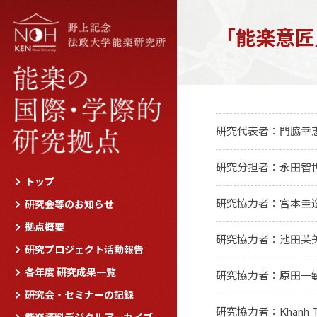
「能楽意匠
研究代表者：門脇幸
研究分担者：永田智
トップ
研究協力者：宮本圭
研究会等のお知らせ
拠点概要
研究協力者：池田芙
研究プロジェクト活動報告
各年度 研究成果一覧
研究協力者：原田一
研究会・セミナーの記録
研究協力者：Khanh Tri