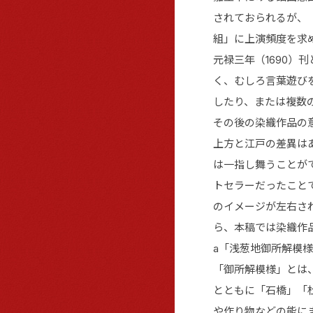
されておられるが、
組」に上演頻度を求
元禄三年（1690）
く、むしろ言葉遊び
したり、または複数
その後の染織作品の
上方と江戸の差異は
は一指し舞うことが
トセラーだったこと
のイメージが左右さ
ら、本稿では染織作
a「浅葱地御所解模様
「御所解模様」とは
とともに「石橋」「
や作り物などの能に