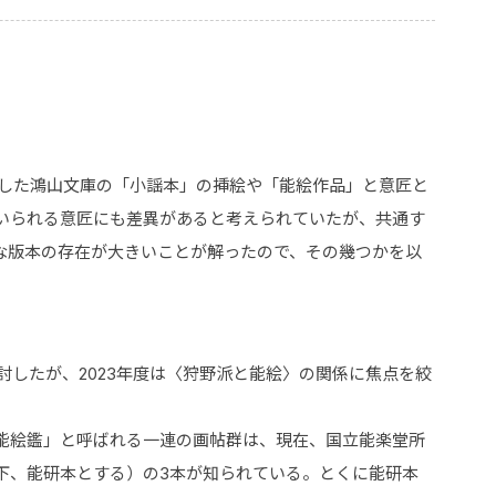
理した鴻山文庫の「小謡本」の挿絵や「能絵作品」と意匠と
いられる意匠にも差異があると考えられていたが、共通す
な版本の存在が大きいことが解ったので、その幾つかを以
討したが、2023年度は〈狩野派と能絵〉の関係に焦点を絞
能絵鑑」と呼ばれる一連の画帖群は、現在、国立能楽堂所
下、能研本とする）の3本が知られている。とくに能研本