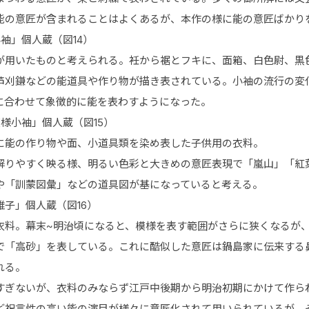
能の意匠が含まれることはよくあるが、本作の様に能の意匠ばかり
袖」個人蔵（図14）
が用いたものと考えられる。衽から裾とフキに、面箱、白色尉、黒
芦刈鎌などの能道具や作り物が描き表されている。小袖の流行の変
に合わせて象徴的に能を表わすようになった。
様小袖」個人蔵（図15）
の作り物や面、小道具類を染め表した子供用の衣料。
解りやすく映る様、明るい色彩と大きめの意匠表現で「嵐山」「紅
や「訓蒙図彙」などの道具図が基になっていると考える。
子」個人蔵（図16）
衣料。幕末~明治頃になると、模様を表す範囲がさらに狭くなるが
で「高砂」を表している。これに酷似した意匠は鍋島家に伝来する
れる。
すぎないが、衣料のみならず江戸中後期から明治初期にかけて作ら
ど祝言性の高い能の演目が様々に意匠化されて用いられているが、