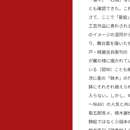
とも確認できた。こ
さて、ここで「能絵
工芸作品に表わされ
のイメージの混同か
り、舞台面を描いた
戸・経屋吉兵衛刊の
が翼の様に描かれて
いる（図18）こと
次に能の「鉢木」の
鉢にそれぞれ植えら
入らない。しかし、
～1849）の人気と
菊五郎改メ、植木屋
錦絵ではなく小謡本