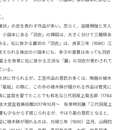
く。
翼状」の衣を表わす作品が多い。恐らく、迦陵頻伽と天人
。小謡本にある「羽衣」の挿図は、大きく分けて三種類あ
る。松に掛かる翼状の「羽衣」は、貞享三年（1686）江
考えられる後出の小謡本にも、多少の差異はあっても羽衣
、富士を背景に松に掛かる立派な「翼」の羽衣が表わされて
ている。
え状に作られるが、工芸作品の意匠の多くは、陶器の植木
「能絵」の類に、この手の植木鉢が描かれる作品は管見に
に盆栽を愛でたことでも有名な三代目尾上菊五郎（1784
大宮盆栽美術館2017年10月～ 秋季特別展「三代目尾上
影響も少なからず感じられるが、やはり能の意匠となると、
に植木鉢が現れるのは、元禄三年（1690）正月、山岡四