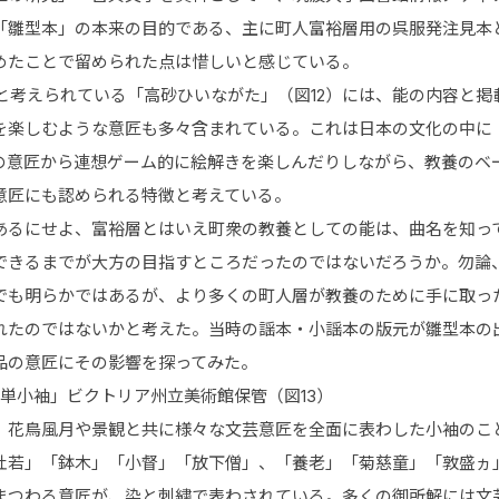
「雛型本」の本来の目的である、主に町人富裕層用の呉服発注見本
めたことで留められた点は惜しいと感じている。
刊と考えられている「高砂ひいながた」（図12）には、能の内容と
を楽しむような意匠も多々含まれている。これは日本の文化の中に
の意匠から連想ゲーム的に絵解きを楽しんだりしながら、教養のベ
意匠にも認められる特徴と考えている。
あるにせよ、富裕層とはいえ町衆の教養としての能は、曲名を知っ
できるまでが大方の目指すところだったのではないだろうか。勿論
でも明らかではあるが、より多くの町人層が教養のために手に取っ
れたのではないかと考えた。当時の謡本・小謡本の版元が雛型本の
品の意匠にその影響を探ってみた。
単小袖」ビクトリア州立美術館保管（図13）
、花鳥風月や景観と共に様々な文芸意匠を全面に表わした小袖のこ
杜若」「鉢木」「小督」「放下僧」、「養老」「菊慈童」「敦盛ヵ
まつわる意匠が、染と刺繍で表わされている。多くの御所解には文