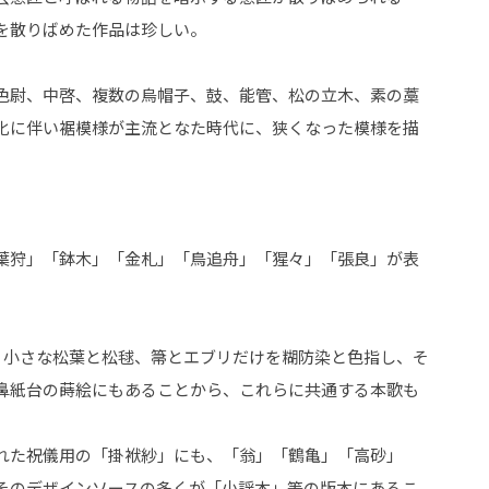
を散りばめた作品は珍しい。
色尉、中啓、複数の烏帽子、鼓、能管、松の立木、素の藁
化に伴い裾模様が主流となた時代に、狭くなった模様を描
葉狩」「鉢木」「金札」「鳥追舟」「猩々」「張良」が表
、小さな松葉と松毬、箒とエブリだけを糊防染と色指し、そ
鼻紙台の蒔絵にもあることから、これらに共通する本歌も
れた祝儀用の「掛袱紗」にも、「翁」「鶴亀」「高砂」
そのデザインソースの多くが「小謡本」等の版本にあるこ