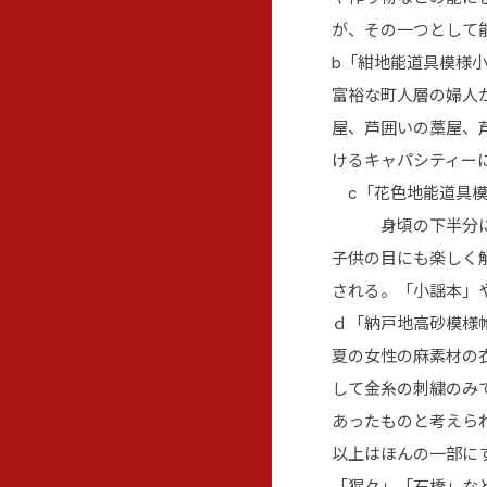
が、その一つとして
b「紺地能道具模様小
富裕な町人層の婦人
屋、芦囲いの藁屋、
けるキャパシティー
c「花色地能道具模
身頃の下半分に能
子供の目にも楽しく
される。「小謡本」
ｄ「納戸地高砂模様帷
夏の女性の麻素材の
して金糸の刺繍のみ
あったものと考えら
以上はほんの一部に
「猩々」「石橋」な