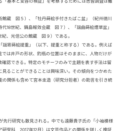
る「基本と変容の検証」を考察するためには悉皆調査は難
術館蔵 図５）、「牡丹蒔絵手付きたばこ盆」（紀州徳川
時代18世紀、鍋島報效会蔵 図７）、「謡曲蒔絵煙草盆」
9世紀、光信公の館蔵 図９）である。
「謡寄蒔絵提重」（以下、提重と称する）である。例えば
重では井戸の形状、釣瓶の位置はそのままに、人物だけが
複数確認できる。特定のモチーフのみで主題を表す手法は留
に見ることができることは興味深い。その傾向をつかめた
能の関係も含めて宮本圭造（研究分担者）の助言を引き続
いが先行研究も散見される。中でも遠藤貴子氏の「小袖模様
究科 2017年12月）は文芸作品との関係を詳しく検証