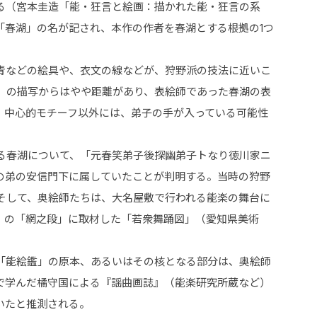
る（宮本圭造「能・狂言と絵画：描かれた能・狂言の系
は「春湖」の名が記され、本作の作者を春湖とする根拠の1つ
青などの絵具や、衣文の線などが、狩野派の技法に近いこ
）の描写からはやや距離があり、表絵師であった春湖の表
、中心的モチーフ以外には、弟子の手が入っている可能性
る春湖について、「元春笑弟子後探幽弟子トなり徳川家ニ
の弟の安信門下に属していたことが判明する。当時の狩野
そして、奥絵師たちは、大名屋敷で行われる能楽の舞台に
』の「網之段」に取材した「若衆舞踊図」（愛知県美術
。
「能絵鑑」の原本、あるいはその核となる部分は、奥絵師
で学んだ橘守国による『謡曲画誌』（能楽研究所蔵など）
いたと推測される。