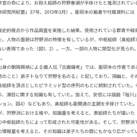
家宣の命により、お抱え絵師の狩野春湖が手掛けたと推測されてい
研究所紀要』37号、2013年3月）。能研本の箱書や付属資料に
画史的視点から作品調査を実施した結果、使用されている群青や緑
た、人物の面貌は狩野派の特徴を有しているが、中枢絵師（奥絵師
ない表現であった（図1、2）。一方、一部の人物に類型化が見られ
）。
出身の朝岡興禎による画人伝『古画備考』では、能研本の作者であ
信のこと）弟子トなりて狩野を名のる」と記しており、探幽と、そ
奥絵師を頂点としたピラミッド型の序列のもとに統制されていた。
り、演目に関する知識も有していた。加えて、安信には謡曲『桜川
ション、図4）などもあり、奥絵師も能関連の主題を手掛けていた
、狩野派における格や、知識量を考えると、表絵師たちが描いた
の中枢絵師たちによって形成された可能性がある。そして、狩野派
の情報量を考えると、その知識は弟子たちの間にもかなり広がって