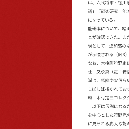
は、六代将軍・徳川
譜」『能楽研究 能楽
になっている。
能研本について、絵
とが確認できた。ま
現として、違和感の
が示唆される（図3
なお、木挽町狩野家
仕 又永真（註：安
派は、探幽や安信ら
しばしば招かれてお
館 木村定三コレク
以下は仮説になるが
を中心とした狩野派
に見られる膨大な能