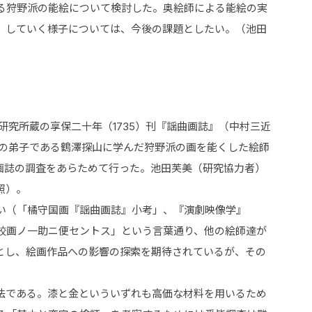
る狩野派の能絵について検討した。奥絵師による能絵の実
」していく様子については、今後の課題としたい。（池田
研究所蔵の享保二十年（1735）刊『謡曲画誌』（中村三近
探幽の弟子である鶴澤探山に学んだ狩野派の画を能くした絵師
画誌の調査をあらためて行った。池田芙美（研究協力者）
照）。
い（「橘守国画『謡曲画誌』小考」、『演劇映像学』
「「校画ノ一助ニ便セントス」という言葉通り、他の絵師達が
とし、絵画作品への影響の探索を期待されているが、その
法である。漆と金といういずれも高価な材料を用いるため