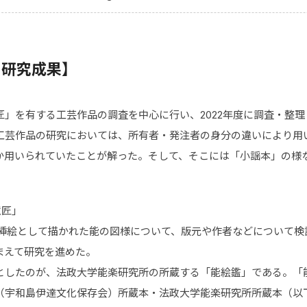
 研究成果】
匠」を有する工芸作品の調査を中心に行い、2022年度に調査・整
工芸作品の研究においては、所有者・発注者の身分の違いにより用
か用いられていたことが解った。そして、そこには「小謡本」の様
意匠」
本挿絵として描かれた能の図様について、版元や作者などについて検
まえて研究を進めた。
したのが、法政大学能楽研究所の所蔵する「能絵鑑」である。「
（宇和島伊達文化保存会）所蔵本・法政大学能楽研究所所蔵本（以