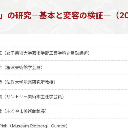
」の研究―基本と変容の検証―（20
恵（女子美術大学芸術学部工芸学科非常勤講師）
世（根津美術館学芸員）
造（法政大学能楽研究所教授）
美（サントリー美術館主任学芸員）
敏（ふくやま美術館館長）
nh（Museum Rietberg、Curator）