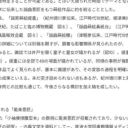
度特定することが可能である。とはいえ限られた時間でテーマとな
家に伝来した謡曲意匠をもつ蒔絵作品に的を絞ることとした。
は、「謡寄蒔絵提重」（紀州徳川家伝来、江戸時代19世紀、根津美
9世紀、たばこと塩の博物館蔵 図６）、「謡曲蒔絵鼻紙台」（江戸
、鍋島報效会蔵 図８）、「謡曲蒔絵棚」（津軽家伝来、江戸時代1
の詳細については別稿を期すが、顕著な影響関係が見られたのが、
みると、画誌では井戸を覗く童子と童女が描かれるが（図10）、提
11）。提重には全部で49の場面が描かれているが、同様の事例が
作品でよく見られるが、基本に画譜があり、その変容の過程を明確
の成果といえる。未だ突き詰められない点もあるが、紀州徳川家と
作例との比較も通じて、今後さらなる検討を加え稿を成したい。
される「能楽意匠」
した「小袖模様雛型本」の数冊に能楽意匠が収載されており、少な
の研究」―古典文学を資料としてー、筑波大学図書館情報メディア研