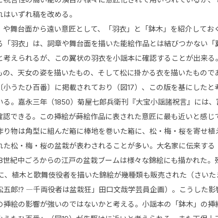
れはいずれ稿を改める。
」や舞台面から遠い意匠として、「羽衣」と「鉢木」を紹介してお
る「羽衣」は、詞章や舞台面を描いた能絵作品とは結びつかない「
と考えられるが、この翼状の羽衣を小謡本に確認することが出来る
もの、天女の姿を描いたもの、そして松に掛かる衣を描いたものであ
〔小うたひ百番〕に掲載されており（図17）、この版を基にしたと
いる。嘉永三年（1850）菊屋七郎兵衛刊『大宝小謡諸祝言』には
も確認できる。この挿絵が蒔絵作品に表された意匠に最も近いと感じ
作り物は角型に組んだ箱に棒地を巻いた箱に、松・梅・桜を寄せ植
れた松・梅・桜の盆栽が表わされることが多い。大名家に伝来する
18世紀中ごろからの江戸の盆栽ブームは様々な錦絵にも描かれた。殊
共に、植木と歌舞伎役者を描いた錦絵が幾種類も販売された（さいたま
松五郎!? ―千両役者は盆栽狂」田口文哉学芸員企画）。こうした
の挿絵の影響が強いのではないかと考える。小謡本の「鉢木」の挿絵