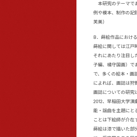
本研究のテーマであ
例や模本、制作の記
芙美）
B．蒔絵作品におけ
蒔絵に関しては江戸
それにあたり注目した
子編、橘守国画）であ
で、多くの絵本・画
によれば、画誌は狩
画誌についての研究
2012、早稲田大学
能・謡曲を主題にと
ことは下絵師が介在
蒔絵は漆で描いた部