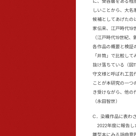
に、受容層をある程
しいことから、大名
候補としてあげたの
家伝来、江戸時代1
（江戸時代19世紀
各作品の概要と検証
「井筒」で比較して
抜け落ちている（図
守文様と呼ばれ工芸
ことが本研究の一つ
き受けながら、他の
（永田智世）
C．染織作品に表わ
2022年度に報告
雛型本にみる謡曲意匠